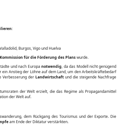
lieren
:
Valladolid, Burgos, Vigo und Huelva
Kommission für die Förderung des Plans
wurde.
städte und nach Europa
notwendig
, da das Modell nicht genügend
r ein Anstieg der Löhne auf dem Land, um den Arbeitskräftebedarf
ie Verbesserung der
Landwirtschaft
und die steigende Nachfrage
tumsraten der Welt erzielt, die das Regime als Propagandamittel
ation der Welt auf.
 Auswanderung, dem Rückgang des Tourismus und der Exporte. Die
mpfe
am Ende der Diktatur verstärkten.