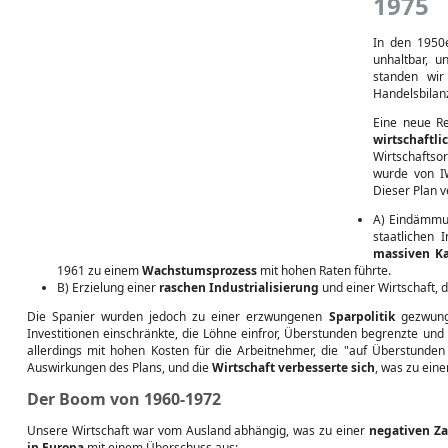
1975
In den 1950e
unhaltbar, u
standen wi
Handelsbilan
Eine neue Re
wirtschaftl
Wirtschafts
wurde von I
Dieser Plan v
A) Eindämmun
staatlichen 
massiven Ka
1961 zu einem
Wachstumsprozess
mit hohen Raten führte.
B) Erzielung einer
raschen Industrialisierung
und einer Wirtschaft, d
Die Spanier wurden jedoch zu einer erzwungenen
Sparpolitik
gezwunge
Investitionen einschränkte, die Löhne einfror, Überstunden begrenzte und
allerdings mit hohen Kosten für die Arbeitnehmer, die "auf Überstunden 
Auswirkungen des Plans, und die
Wirtschaft verbesserte sich
, was zu ein
Der Boom von 1960-1972
Unsere Wirtschaft war vom Ausland abhängig, was zu einer
negativen Za
in Europa
mit einem Überschuss aus: