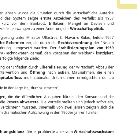
r Jahren wurde die Situation durch die wirtschaftliche Autarkie
nd das System zeigte ernste Anzeichen des Verfalls: Bis 1957
r kurz vor dem Bankrott.
Inflation
, Mangel an Devisen und
zdefizite zwangen zu einer Änderung der
Wirtschaftspolitik
.
gierung unter Minister Ullastres, C. Navarro Rubio, leitete 1957
iche Reformen
ein, die durch die
Rechtsverordnung
der "Neuen
ordnung" umgesetzt wurden. Der
Stabilisierungsplan von 1959
WF-Technokraten gemäß den Vorgaben der Weltbank konzipiert.
erfolgte folgende Ziele:
g der Inflation durch
Liberalisierung
der Wirtschaft, Abbau der
Intervention und
Öffnung
nach außen. Maßnahmen, die einen
pitalzufluss
multinationaler Unternehmen ermöglichten, der ab
ie in der Lage ist, "durchzustarten".
n, die die öffentlichen Ausgaben kürzte, den Konsum und die
 die
Peseta abwertete
. Die Vorteile stellten sich jedoch sofort ein,
verzichten" mussten. Innerhalb von zwei Jahren zeigten sich die
em dramatischen Aufschwung in den 1960er Jahren führte.
hlungsbilanz
führte, profitierte aber vom
Wirtschaftswachstum