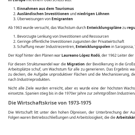
Einnahmen aus dem Tourismus
Ausländischen Investitionen
und
niedrigen Löhnen
Überweisungen von
Emigranten
Ab 1963 wurde versucht, das Wachstum durch
Entwicklungspläne
zu
regu
Bevorzugte Lenkung von Investitionen und Ressourcen
Geringe öffentliche Investitionen zugunsten der Privatwirtschaft
Schaffung neuer Industriezentren,
Entwicklungspolen
in Saragossa, 
Der Kopf hinter den Plänen war
Laureano López Rodó
, der 1962 Leiter der
Für diesen Strukturwandel war die
Migration
der Bevölkerung in die Groß
Arbeitsplätze schuf, um Wachstum für alle zu generieren. Das Ergebnis wa
zu decken, die Aufgabe unproduktiver Flächen und die Mechanisierung, d
nach Industrieprodukten.
Nicht alle Ziele wurden erreicht, aber es wurde eine der höchsten Wachs
einsetzte. Spanien stieg bis in die 1970er Jahre zur zehntgrößten Industrien
Die Wirtschaftskrise von 1973-1975
Die Wirtschaft litt unter den hohen Ölpreisen, der Unterbrechung der
Folgen waren Betriebsschließungen und Arbeitslosigkeit, die die
Arbeitskä